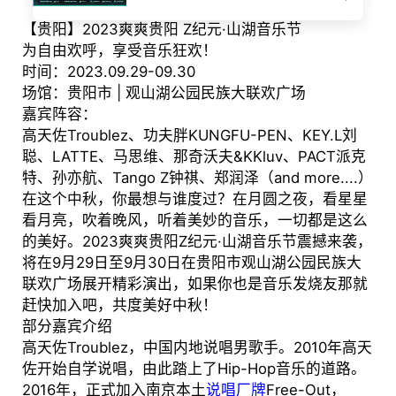
【贵阳】2023爽爽贵阳 Z纪元·山湖音乐节
为自由欢呼，享受音乐狂欢！
时间：2023.09.29-09.30
场馆：贵阳市 | 观山湖公园民族大联欢广场
嘉宾阵容：
高天佐Troublez、功夫胖KUNGFU-PEN、KEY.L刘
聪、LATTE、马思维、那奇沃夫&KKluv、PACT派克
特、孙亦航、Tango Z钟祺、郑润泽（and more....）
在这个中秋，你最想与谁度过？在月圆之夜，看星星
看月亮，吹着晚风，听着美妙的音乐，一切都是这么
的美好。2023爽爽贵阳Z纪元·山湖音乐节震撼来袭，
将在9月29日至9月30日在贵阳市观山湖公园民族大
联欢广场展开精彩演出，如果你也是音乐发烧友那就
赶快加入吧，共度美好中秋！
部分嘉宾介绍
高天佐Troublez，中国内地说唱男歌手。2010年高天
佐开始自学说唱，由此踏上了Hip-Hop音乐的道路。
2016年，正式加入南京本土
说唱厂牌
Free-Out，