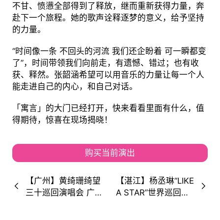
不甘、愤懑全部得到了释放，继而重新获得力量，奔
赴下一个旅程。她的歌声诠释逐梦的意义，给予坚持
的力量。
“时间像一条 不回头的河流 我们还企盼着 可一瞬都变
了”，时间带领我们向前走，有遗憾、错过；也有收
获、释然。张韶涵希望可以用音乐的力量让每一个人
能走进自己的内心，和自己对话。
「寓言」的大门已经打开，快来看看里面有什么，值
得期待，惊喜在现场揭晓！
购买当前演出
【广州】黄绮珊绮望
【湛江】杨丞琳“LIKE
三十巡回演唱会 广州
A STAR”世界巡回演
特别专场 （歌单+演
唱会-湛江站 现场揭
出时间+场馆）
晓”星星”的奥秘~