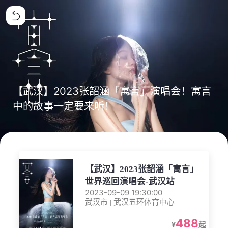
【武汉】2023张韶涵「寓言」演唱会！寓言
中的故事一定要来听！
【武汉】2023张韶涵「寓言」
世界巡回演唱会-武汉站
2023-09-09 19:30:00
武汉市 | 武汉五环体育中心
488
¥
起