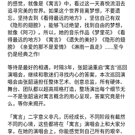
的感觉，就像是《寓言》中，看过这一天喜悦流泪去
追寻完美的世界。如果这个世界背离梦想，不要遗
忘，坚持去到《看得最远的地方》，坚信自己有双
《隐形的翅膀》，能够飞过绝望，找到自由的梦想，
就像《阿刁》。所以，她的音乐作品《梦里花》《看
得最远的地方》《寓言》《遗失的美好》《隐形的翅
膀》《亲爱的那不是爱情》《淋雨一直走》……至今
仍是经典之作!
等待是最好的相遇，时隔3年，张韶涵重启“寓言”巡回
演唱会，继续和歌迷们寻找内心的答案，本次巡回演
唱会由张韶涵担任整体艺术、创意总监，所有硬体、
舞台、团队都以超高规格打造，整场演出每个细节无
一不是张韶涵对寓言概念的用心呈现，答案究竟是什
么，等你来揭开。
「寓言」二字意义非凡，历经成长，不同阶段有截然
不同的心境，这些都将在「寓言」演唱会上和大家分
享，在她的演唱会上，你能感觉到自己所有的艰辛、