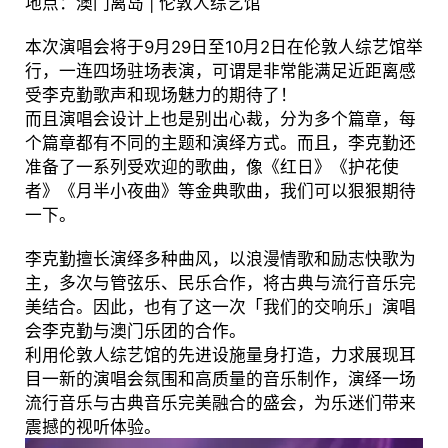
地点：澳门离岛 | 伦敦人综艺馆
本次演唱会将于9月29日至10月2日在伦敦人综艺馆举
行，一连四场驻场表演，可谓是非常能满足近距离感
受李克勤歌声和现场魅力的期待了！
而且演唱会设计上也是别出心裁，分为多个篇章，每
个篇章都有不同的主题和演绎方式。而且，李克勤还
准备了一系列受欢迎的歌曲，像《红日》《护花使
者》《月半小夜曲》等金典歌曲，我们可以狠狠期待
一下。
李克勤擅长演绎多种曲风，以浪漫情歌和励志快歌为
主，多次与管弦乐、民乐合作，将古典与流行音乐完
美结合。因此，也有了这一次「我们的交响乐」演唱
会李克勤与澳门乐团的合作。
利用伦敦人综艺馆的先进设施量身打造，力求展现耳
目一新的演唱会氛围和高质量的音乐制作，演绎一场
流行音乐与古典音乐完美融合的盛会，为乐迷们带来
震撼的视听体验。