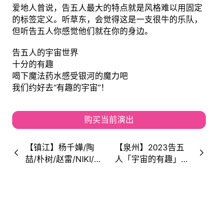
爱地人曾说，告五人最大的特点就是风格难以用固定
的标签定义。听草东，会觉得这是一支很牛的乐队，
但听告五人你感觉他们就在你的身边。
告五人的宇宙世界
十分的有趣
喝下魔法药水感受银河的魔力吧
我们约好去“有趣的宇宙”！
购买当前演出
【镇江】杨千嬅/陶
【泉州】2023告五
喆/朴树/赵雷/NIKI/陈
人「宇宙的有趣」巡
绮贞/陈粒/Hayd/陈
回演唱会！即刻出
婧菲/刘思鉴...长江·
发，“探索宇宙未
泡泡岛音乐与艺术节·
知”！
江浙沪站！