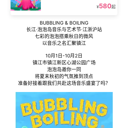
580
¥
起
BUBBLING & BOILING
长江·泡泡岛音乐与艺术节·江浙沪站
七彩的泡泡搭乘秋日的微风
以音乐之名汇聚镇江
10月1日-10月2日
镇江市镇江新区心湖公园广场
泡泡岛邀你一同
将夏末秋初的气氛推到顶点
准备好接着跟我们共赴这场音乐盛宴了吗？