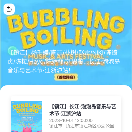
【镇江】杨千嬅/陶喆/朴树/赵雷/NIKI/陈绮
贞/陈粒/Hayd/陈婧菲/刘思鉴...长江·泡泡岛
音乐与艺术节·江浙沪站！
【镇江】长江·泡泡岛音乐与艺
术节·江浙沪站
2023-10-01 12:00:00
镇江市 | 镇江市镇江新区心湖公园广
场