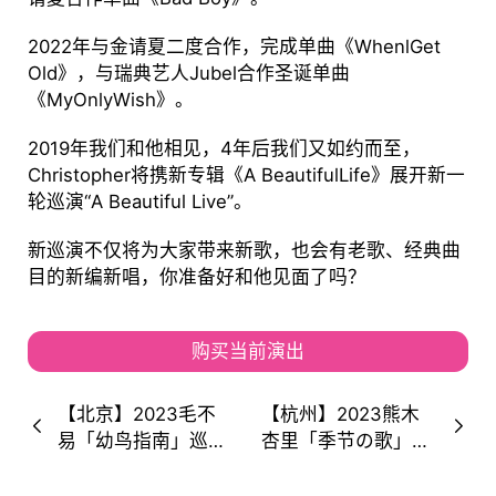
2022年与金请夏二度合作，完成单曲《WhenlGet
Old》，与瑞典艺人Jubel合作圣诞单曲
《MyOnlyWish》。
2019年我们和他相见，4年后我们又如约而至，
Christopher将携新专辑《A BeautifulLife》展开新一
轮巡演“A Beautiful Live”。
新巡演不仅将为大家带来新歌，也会有老歌、经典曲
目的新编新唱，你准备好和他见面了吗？
购买当前演出
【北京】2023毛不
【杭州】2023熊木
易「幼鸟指南」巡
杏里「季节の歌」出
演！加入幼鸟的行
道20周年纪念！中国
列，享受天空！
巡回演唱会杭州站！