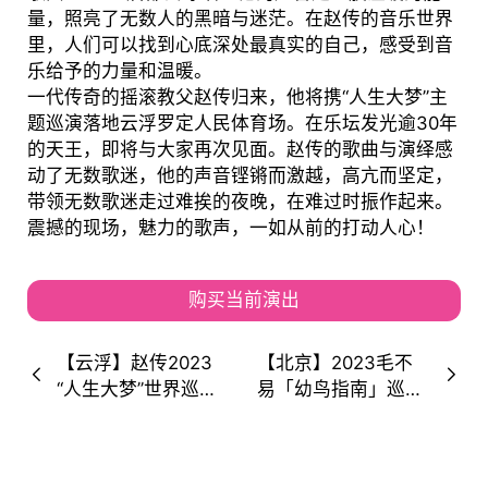
量，照亮了无数人的黑暗与迷茫。在赵传的音乐世界
里，人们可以找到心底深处最真实的自己，感受到音
乐给予的力量和温暖。
一代传奇的摇滚教父赵传归来，他将携“人生大梦”主
题巡演落地云浮罗定人民体育场。在乐坛发光逾30年
的天王，即将与大家再次见面。赵传的歌曲与演绎感
动了无数歌迷，他的声音铿锵而激越，高亢而坚定，
带领无数歌迷走过难挨的夜晚，在难过时振作起来。
震撼的现场，魅力的歌声，一如从前的打动人心！
购买当前演出
【云浮】赵传2023
【北京】2023毛不
“人生大梦”世界巡回
易「幼鸟指南」巡
个人演唱会-罗定站
演！加入幼鸟的行
（演唱会时间安排
列，享受天空！
+场次+歌单）