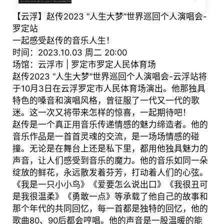
【云浮】赵传2023 “人生大梦”世界巡回个人演唱会-
罗定站
一起感受赵传的音乐人生！
时间：2023.10.03 周二 20:00
场馆：云浮市 | 罗定市罗定人民体育场
赵传2023 “人生大梦”世界巡回个人演唱会-云浮站将
于10月3日在云浮罗定市人民体育场演出。他那独具
特色的嗓音和演唱风格，曾征服了一代又一代的歌
迷。这一次又将带来怎样的惊喜，一起期待吧！
赵传是一个真正用音乐传递情感的魅力缔造者。他的
音乐作品是一首首灵魂的交流，是一场场情感的碰
撞。无论是在舞台上还是私下里，都用他独具魅力的
声音，让人们感受到音乐的魔力。他的音乐如同一朵
绽放的鲜花，永远散发着芬芳，打动着人们的心弦。
《我是一只小小鸟》《爱要怎么说出口》《我很丑可
是我很温柔》《勇敢一点》等承载了他自己的故事和
那个年代的共同回忆，每一首都是独特的回忆，他的
歌曲80、90后都会哼唱。他的声音是一股温暖的能