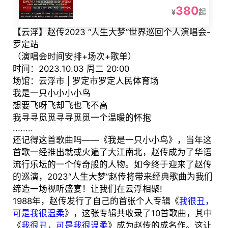
380
¥
起
【云浮】赵传2023 “人生大梦”世界巡回个人演唱会-
罗定站
（演唱会时间安排+场次+歌单）
时间：2023.10.03 周二 20:00
场馆：云浮市 | 罗定市罗定人民体育场
我是一只小小小小鸟
想要飞呀飞却飞也飞不高
我寻寻觅觅寻寻觅觅一个温暖的怀抱
........
还记得这首歌曲吗——《我是一只小小鸟》，当年这
首歌一经推出就或火遍了大江南北，赵传成为了华语
流行乐坛的一个传奇般的人物。如今终于迎来了赵传
的巡演，2023“人生大梦”赵传将带来经典歌曲为我们
缔造一场视听盛宴！让我们在云浮相聚!
1988年，赵传发行了自己的首张个人专辑《
我很丑，
可是我很温柔
》，这张专辑共收录了10首歌曲，其中
《
我很丑，可是我很温柔
》成为赵传的成名作。这让