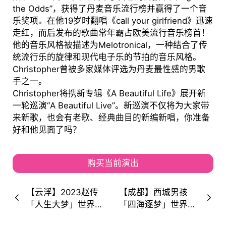
the Odds”，获得了丹麦音乐流行榜并赢得了一个音
乐奖项。在他19岁时翻唱《call your girlfriend》迅速
走红，而后发布的歌曲常年霸占欧美流行音乐榜首！
他的音乐风格被描述为Melotronical，一种结合了传
统流行乐的旋律和现代电子乐的节拍的音乐风格。
Christopher曾被多家媒体评选为丹麦最性感的男歌
手之一。
Christopher将携新专辑《A Beautiful Life》展开新
一轮巡演“A Beautiful Live”。新巡演不仅将为大家带
来新歌，也会有老歌、经典曲目的新编新唱，你准备
好和他见面了吗？
购买当前演出
【云浮】2023赵传
【成都】西城男孩
「人生大梦」世界巡
「四海逐梦」世界巡
回演唱会！人生大
回演唱会定档成都！