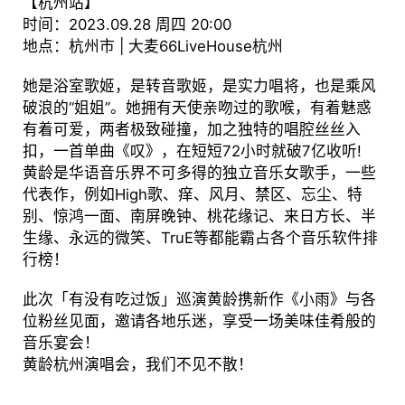
【杭州站】
时间：2023.09.28 周四 20:00
地点：杭州市 | 大麦66LiveHouse杭州
她是浴室歌姬，是转音歌姬，是实力唱将，也是乘风
破浪的“姐姐”。她拥有天使亲吻过的歌喉，有着魅惑
有着可爱，两者极致碰撞，加之独特的唱腔丝丝入
扣，一首单曲《叹》，在短短72小时就破7亿收听!
黄龄是华语音乐界不可多得的独立音乐女歌手，一些
代表作，例如High歌、痒、风月、禁区、忘尘、特
别、惊鸿一面、南屏晚钟、桃花缘记、来日方长、半
生缘、永远的微笑、TruE等都能霸占各个音乐软件排
行榜！
此次「有没有吃过饭」巡演黄龄携新作《小雨》与各
位粉丝见面，邀请各地乐迷，享受一场美味佳肴般的
音乐宴会！
黄龄杭州演唱会，我们不见不散！