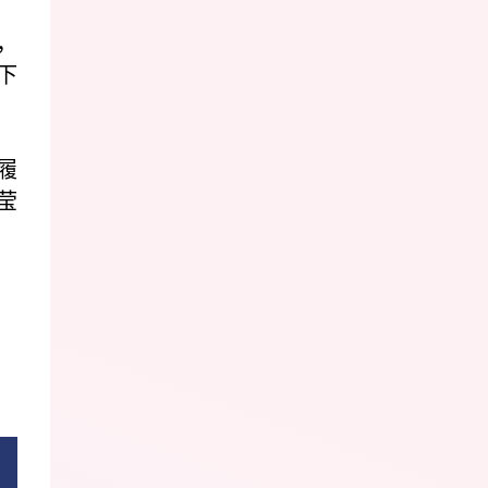
，
下
履
莹