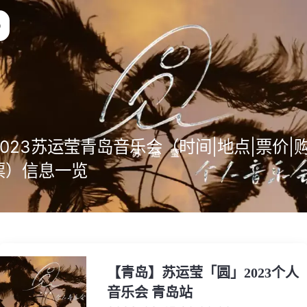
2023苏运莹青岛音乐会（时间|地点|票价|
票）信息一览
【青岛】苏运莹「圆」2023个人
音乐会 青岛站