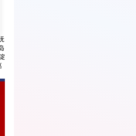
抚
岛
淀
巡