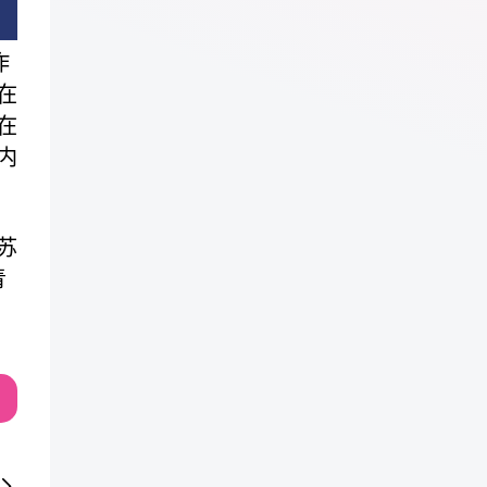
作
在
在
内
苏
青