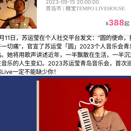
2023-09-15 20:00:00
青岛市 | 糖宝TEMPO LIVEHOUSE
388
¥
起
8月11日，苏运莹在个人社交平台发文：“圆的使命，
平一切痛”，官宣了苏运莹「圆」2023个人音乐会青
站。她将用歌声讲述近年，一半飘散在生活，一半沉
在音乐的人生变幻。2023苏运莹青岛音乐会，首次
演Live一定不能缺少你！