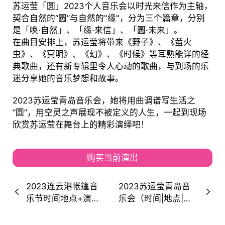
苏运莹「圆」2023个人音乐会以时光来信作为主轴，
契合自然的“圆”与自然的"缘"，分为三个篇章，分别
是「唤·自然」、「缘·来信」、「圆·未来」。
在曲目安排上，苏运莹将带来《野子》、《萤火
虫》、《冥明》、《幻》、《时候》等耳熟能详的经
典歌曲，还有新专辑里令人心动的歌曲，与到场的乐
迷分享她的音乐梦想和故事。
2023苏运莹青岛音乐会，她将用曲调谱写生活之
“圆”，用空灵之声展现不被定义的人生，一起到现场
欣赏苏运莹在舞台上的精彩演绎吧！
购买当前演出
2023连云港帐篷音
2023苏运莹青岛音
乐节时间地点+演出
乐会（时间|地点|票
阵容+购票通道
价|购票）信息一览