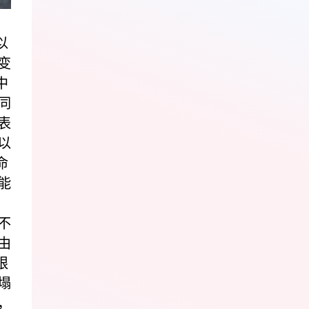
以
变
中
同
表
以
命
能
不
由
限
塌
，