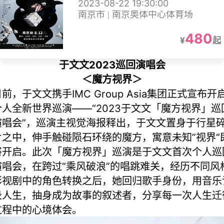
2023-08-22 19:30:00
南京市 | 南京奥体中心体育场
480
¥
起
于文文2023巡回演唱会
＜魔方视界＞
前，于文文携手IMC Group Asia集团正式宣布开
个人全新世界巡演——“2023于文文「魔方视界」巡
演唱会”，巡演主视觉海报释出，于文文置身于行星
片之中，伸手触碰陨石环绕的魔方，寓意未知”视界“
将开启。此次「魔方视界」巡演是于文文首次个人巡
演唱会，在跨过“乘风破浪”的唱跳难关，经历不同风
影视剧中的角色转换之后，她回归歌手身份，用音乐
录人生，抽身成为故事的叙述者，分享每一次人生迁
过程中的心境体会。