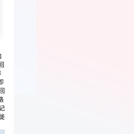
启
回
碎
即
回
格
记
徙