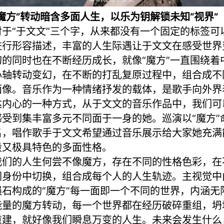
“魔方”转动暗含多面人生，以乐为钥解锁未知“视界”
对于“于文文”三个字，从来都没有一个固定的标签可
进行形容描述，丰富的人生际遇让于文文在感受世界
幻的同时也在不断经历成长，就像“魔方”一直围绕着
心轴转动变幻，在不断的打乱复原过程中，组合成不
面像。音乐作为一种情绪抒发的载体，是歌手向外界
达内心的一种方式，从于文文的音乐作品中，我们可
感受到集丰富多元不同面于一身的她。巡演以“魔方”
名，唱作歌手于文文希望通过音乐展示给大家她充满
量又极具特色的多面性格。
我们的人生何尝不像魔方，存在不同的性格色彩，在
同身份中切换，组合成每个人的人生轨迹。主视觉中
陨石构成的“魔方”每一面即一个不同的世界，内涵无
能量的魔方转动，每一个世界都在经历破碎重组，坍
重建，就好像我们瞬息万变的人生。未来会发生什么