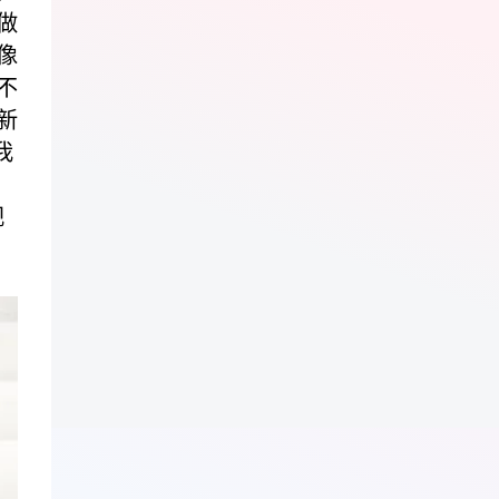
做
像
不
新
我
视