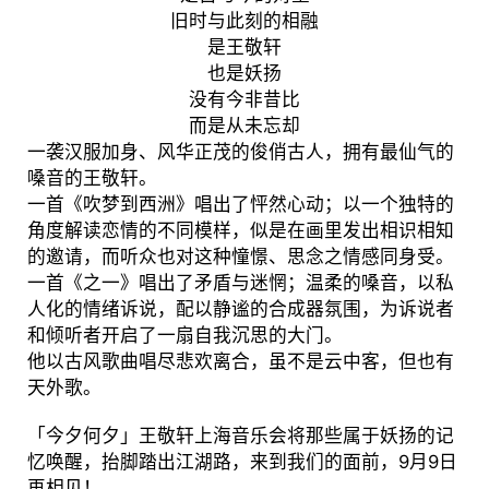
旧时与此刻的相融
是王敬轩
也是妖扬
没有今非昔比
而是从未忘却
一袭汉服加身、风华正茂的俊俏古人，拥有最仙气的
嗓音的王敬轩。
一首《吹梦到西洲》唱出了怦然心动；以一个独特的
角度解读恋情的不同模样，似是在画里发出相识相知
的邀请，而听众也对这种憧憬、思念之情感同身受。
一首《之一》唱出了矛盾与迷惘；温柔的嗓音，以私
人化的情绪诉说，配以静谧的合成器氛围，为诉说者
和倾听者开启了一扇自我沉思的大门。
他以古风歌曲唱尽悲欢离合，虽不是云中客，但也有
天外歌。
「今夕何夕」王敬轩上海音乐会将那些属于妖扬的记
忆唤醒，抬脚踏出江湖路，来到我们的面前，9月9日
再相见！