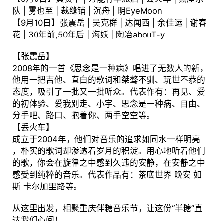
队 | 雾也至 | 裁缝铺 | 沉舟 | 眀EyeMoon
【9月10日】张震岳 | 吴克群 | 达闻西 | 余佳运 | 谢春
花 | 30年前,50年后 | 海妖 | 陶冶abouT-y
【张震岳】
2008年的一首《思念是一种病》唱进了无数人的新，
他用一把吉他、直白的歌词和桀骜不驯、玩世不恭的
态度，吸引了一批又一批听众。代表作有：再见、爱
的初体验、爱我别走、小宇、思念是一种病、自由、
分手吧、路口、抱着你、两手空空等。
【丢火车】
成立于2004年，他们对音乐的追求如同水一样明亮
，朴实的歌词却渗透着岁月的积淀。用心地听着他们
的歌，你会在旋律之中感到久违的安静，在安静之中
感受到纯粹的音乐。代表作品有：茶底世界 晚安 如
斯 卡尔加里路等。
从这里出发，相聚重庆伴糖音乐节，让这份“半糖”直
达我们心间！