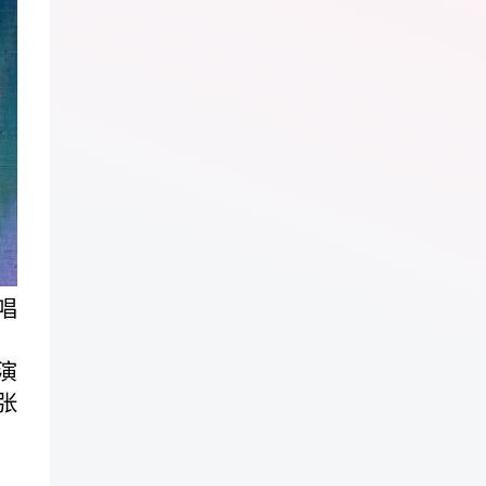
唱
演
张