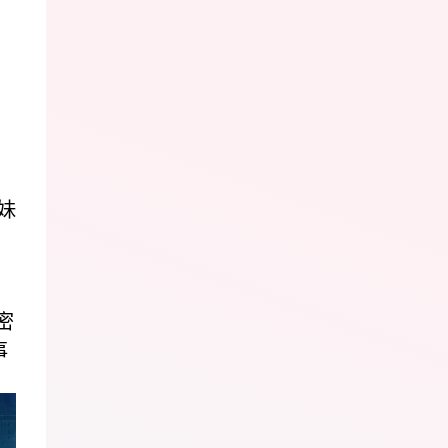
妹
密
事