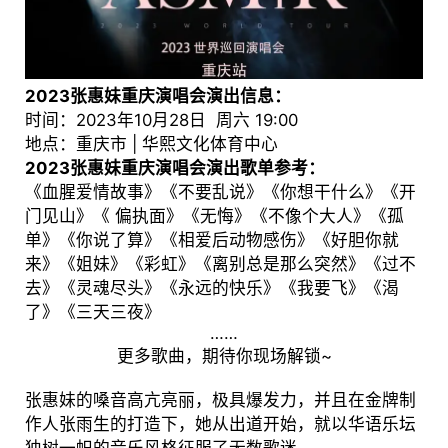
2023张惠妹重庆演唱会演出信息：
时间：2023年10月28日 周六 19:00
地点：重庆市 | 华熙文化体育中心
2023张惠妹重庆演唱会演出歌单参考：
《血腥爱情故事》《不要乱说》《你想干什么》《开
门见山》《 偏执面》《无悔》《不像个大人》《孤
单》《你说了算》《相爱后动物感伤》《好胆你就
来》《姐妹》《彩虹》《离别总是那么突然》《过不
去》《灵魂尽头》《永远的快乐》《我要飞》《渴
了》《三天三夜》
……
更多歌曲，期待你现场解锁~
张惠妹的嗓音高亢亮丽，极具爆发力，并且在金牌制
作人张雨生的打造下，她从出道开始，就以华语乐坛