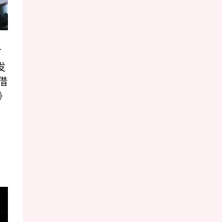
首
发
凭借
》