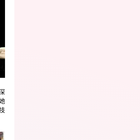
深
她
技