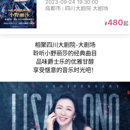
2023-09-24 19:30:00
回演唱会成都站
成都市 | 四川大剧院 大剧场
480
¥
起
相聚四川大剧院-大剧场
聆听小野丽莎的经典曲目
品味爵士乐的优雅甘醇
享受惬意的音乐时光吧！