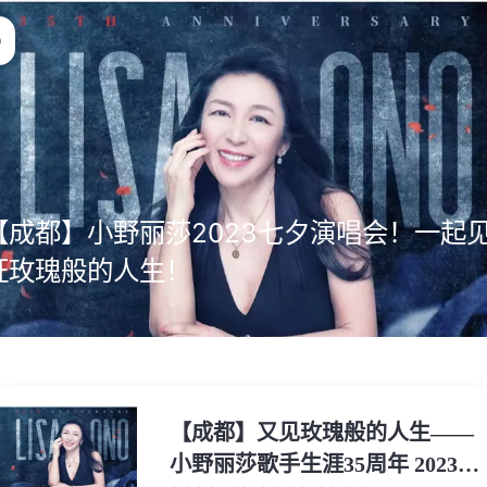
【成都】小野丽莎2023七夕演唱会！一起
证玫瑰般的人生！
【成都】又见玫瑰般的人生——
小野丽莎歌手生涯35周年 2023巡