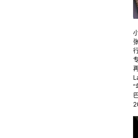
张
行
L