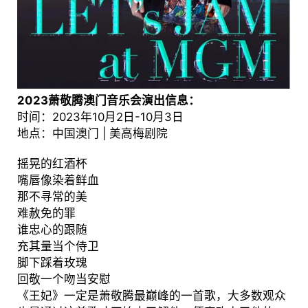
2023萧敬腾澳门音乐会演出信息：
时间：2023年10月2日-10月3日
地点：中国澳门 | 美高梅剧院
摇晃的红酒杯
嘴唇像染着鲜血
那不寻常的美
难赦免的罪
谁忠心的跟随
充其量当个侍卫
脚下踩着玫瑰
回敬一个吻当安慰
《王妃》一定是萧敬腾最巅峰的一首歌，大多数观众