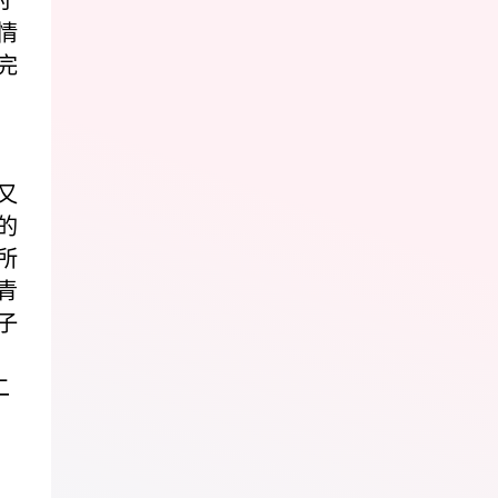
讨
情
完
。
又
的
所
青
子
二