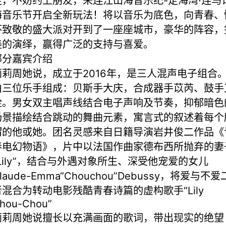
足，不妨约上朋友，来连江山海音乐纪-定海湾·连马
海音乐节开启全新玩法！将以音乐为底色，向青春、
怀致敬的盛大派对开到了一座座城市，豪华的阵容，
美的演绎，赢得广泛的支持与喜爱。
部分嘉宾介绍
莉莉周她说，成立于2016年，是三人混声电子组合
由三位乐手组成：贝斯手大庆，合成器手苡芮、鼓手
铨。男女双主唱声线结合电子声响及节奏，抑郁暗色
场景描绘结合跳动的舞曲元素，寓言式的叙述着每个
谓的他或她。团名灵感来自日籍导演岩井俊二作品《
春电幻物语》，片中以法国作曲家德布西所抛弃的妻
“Lily”，结合与外遇对象所生、深受他宠爱的女儿
laude-Emma“Chouchou”Debussy，将爱与不爱
者混合为转动电影残酷青春诗篇的虚构歌手“Lily
hou-Chou”
莉莉周她说擅长以充满画面的歌词，带出现实的绝望