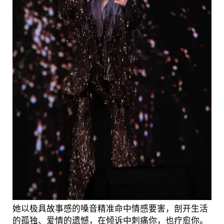
她以极具故事感的嗓音精准命中情感要害，剖开生活
的孤独、爱情的遗憾，在倾诉中刺痛你，也疗愈你。