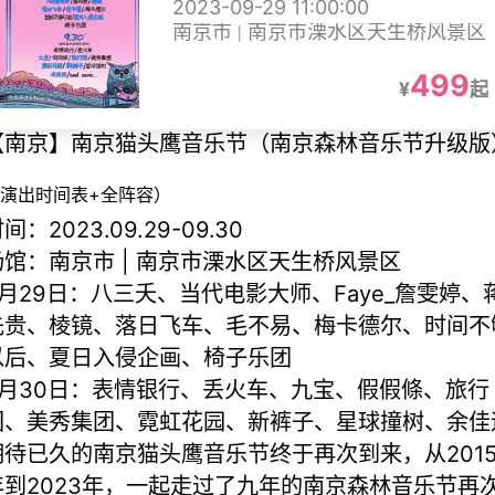
2023-09-29 11:00:00
南京市 | 南京市溧水区天生桥风景区
499
¥
起
【南京】南京猫头鹰音乐节（南京森林音乐节升级版
演出时间表+全阵容）
间：2023.09.29-09.30
场馆：南京市 | 南京市溧水区天生桥风景区
9月29日：八三夭、当代电影大师、Faye_詹雯婷、
先贵、棱镜、落日飞车、毛不易、梅卡德尔、时间不
以后、夏日入侵企画、椅子乐团
9月30日：表情银行、丢火车、九宝、假假條、旅行
团、美秀集团、霓虹花园、新裤子、星球撞树、余佳
期待已久的南京猫头鹰音乐节终于再次到来，从201
年到2023年，一起走过了九年的南京森林音乐节再