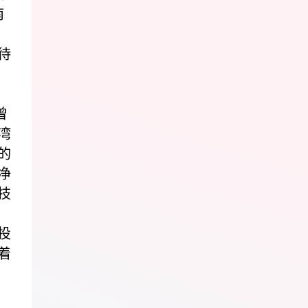
南
待
曾
湾
的
净
技
投
着