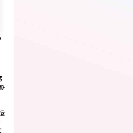
）
蒋
够
运
5
次