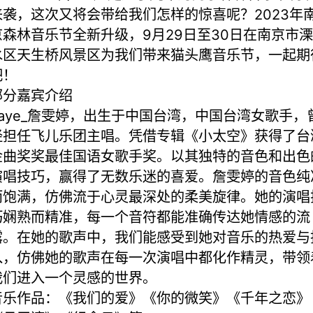
来袭，这次又将会带给我们怎样的惊喜呢？2023年
京森林音乐节全新升级，9月29日至30日在南京市溧
水区天生桥风景区为我们带来猫头鹰音乐节，一起期
吧！
部分嘉宾介绍
Faye_詹雯婷，出生于中国台湾，中国台湾女歌手，
经担任飞儿乐团主唱。凭借专辑《小太空》获得了台
金曲奖奖最佳国语女歌手奖。以其独特的音色和出色
演唱技巧，赢得了无数乐迷的喜爱。詹雯婷的音色纯
而饱满，仿佛流于心灵最深处的柔美旋律。她的演唱
巧娴熟而精准，每一个音符都能准确传达她情感的流
露。在她的歌声中，我们能感受到她对音乐的热爱与
入，仿佛她的歌声在每一次演唱中都化作精灵，带领
我们进入一个灵感的世界。
音乐作品：《我们的爱》《你的微笑》《千年之恋》