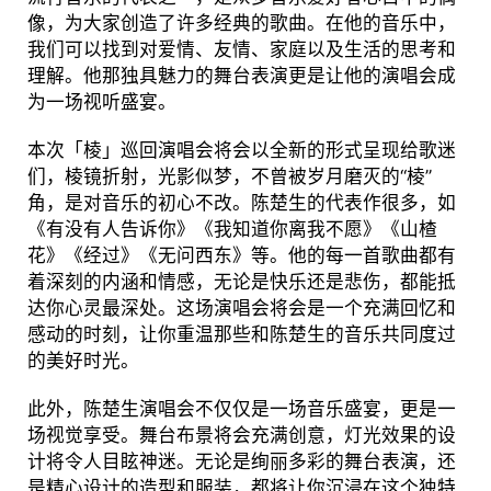
像，为大家创造了许多经典的歌曲。在他的音乐中，
我们可以找到对爱情、友情、家庭以及生活的思考和
理解。他那独具魅力的舞台表演更是让他的演唱会成
为一场视听盛宴。
本次「棱」巡回演唱会将会以全新的形式呈现给歌迷
们，棱镜折射，光影似梦，不曾被岁月磨灭的“棱”
角，是对音乐的初心不改。陈楚生的代表作很多，如
《有没有人告诉你》《我知道你离我不愿》《山楂
花》《经过》《无问西东》等。他的每一首歌曲都有
着深刻的内涵和情感，无论是快乐还是悲伤，都能抵
达你心灵最深处。这场演唱会将会是一个充满回忆和
感动的时刻，让你重温那些和陈楚生的音乐共同度过
的美好时光。
此外，陈楚生演唱会不仅仅是一场音乐盛宴，更是一
场视觉享受。舞台布景将会充满创意，灯光效果的设
计将令人目眩神迷。无论是绚丽多彩的舞台表演，还
是精心设计的造型和服装，都将让你沉浸在这个独特