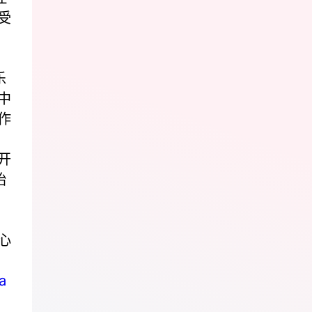
受
乐
中
作
开
始
心
a