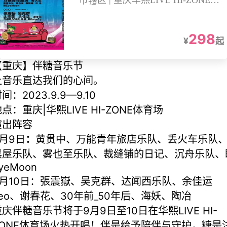
市辖区 | 重庆华熙LIVE HI-ZONE体
育场
298
¥
起
【重庆】伴糖音乐节
让音乐直达我们的心间。
间：2023.9.9—9.10
点：重庆|华熙LIVE HI-ZONE体育场
演出阵容
9月9日
：
黄贯中、万能青年旅店乐队、丢火车乐队
黑屋乐队、雾也至乐队、裁缝铺的日记、沉舟乐队、
yeMoon
9月10日：張震嶽、吴克群、达闻西乐队、余佳运
Leo、谢春花、30年前_50年后、海妖、陶冶
庆伴糖音乐节将于9月9日至10日在华熙LIVE HI-
ZONE体育场火热开唱！伴是给予陪伴与守护，糖是