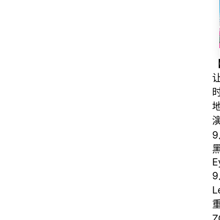
时
地
E
重