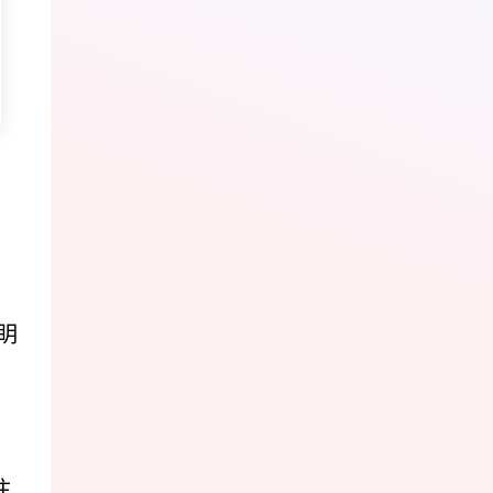
、
眀
注