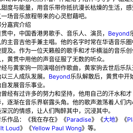
入甜度与能量，用音乐带你抵抗漫长枯燥的生活，感
又一场音乐旅程带来的心灵慰藉吧。
部分嘉宾介绍
黄贯中，中国香港男歌手、音乐人、演员，
Beyond
队的主音吉他手兼主唱。他的名字时常在华语音乐圈
被提及。作为一位天籁般的歌手和才华横溢的音乐创
人，黄贯中用他的声音征服了无数的听众。
曾经与黄家驹一同演唱创作歌曲，黄家驹去世后乐队
始以三人成队发展。
Beyond
乐队解散后，黄贯中开
独自发展音乐事业。
他曾经有过许多的努力和坚持，他用自己的汗水和才
华，逐渐在音乐界崭露头角。他的歌声激荡着人们内
最深沉的情感，让人们陶醉其中，沉浸其中。
音乐作品：《我在存在》《
Paradise
》《
大地
》《
Pl
 It Loud
》《
Yellow Paul Wong
》等。