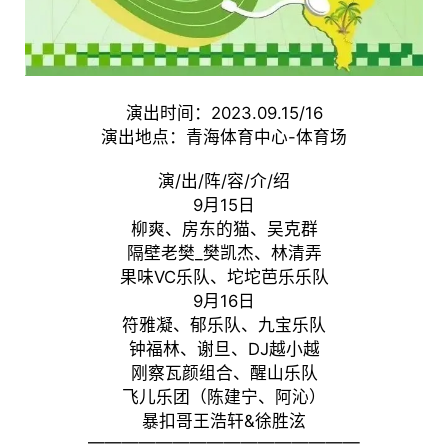
演出时间：2023.09.15/16
演出地点：青海体育中心-体育场
演/出/阵/容/介/绍
9月15日
柳爽、房东的猫、吴克群
隔壁老樊_樊凯杰、林清弄
果味VC乐队、坨坨芭乐乐队
9月16日
符雅凝、郁乐队、九宝乐队
钟福林、谢旦、DJ越小越
刚察瓦颜组合、醒山乐队
飞儿乐团（陈建宁、阿沁）
暴扣哥王浩轩&徐胜泫
————————————————