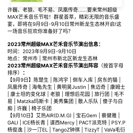
许巍、老狼、毛不易、凤凰传奇......要来常州超级
MAX芒禾音乐节啦！群星荟萃，精彩无限的音乐盛
宴，即将在9月9日-9月10日常州新龙生态林开启!这
一场音乐狂欢你准备好了吗？
2023常州超级MAX芒禾音乐节演出信息：
时间：2023年9月9日-9月10日
地点：常州市 | 常州市新北区新龙生态林
2023常州超级MAX芒禾音乐节演出阵容
（按首字母
排序）
：
【9月9日】陈楚生 | 陈鸿宇 | 倒车入库 | 房东的猫 |
凤凰传奇 | 海龟先生 | 黄明昊Justin | 焦迈奇 | 康姆士
| 康士坦的变化球 | 老狼 | 理想后花园 | 旅行团 | 毛不
易 | Matzka玛斯卡 | 美秀集团 | 散人乐队 | 傻子与白
痴 | 许巍 | 椅子乐团
【9月10日】艾热AIR(D.M.G) | 宝石Gem | 蔡健雅 |
GALI | ICE杨长青 | 谟西Mercy | PACT派克特 | PSY.P
杨俊逸 | 沙一汀EL | TangoZ钟祺 | TizzyT | VaVa毛衍