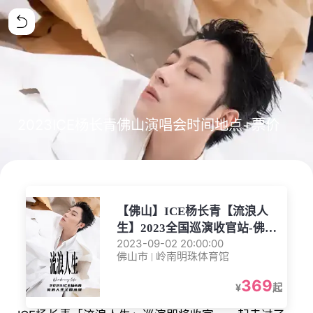
2023ICE杨长青佛山演唱会时间地点+票价
【佛山】ICE杨长青【流浪人
生】2023全国巡演收官站-佛山
2023-09-02 20:00:00
站
佛山市 | 岭南明珠体育馆
369
¥
起