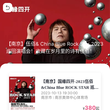
【南京】伍佰& China Blue Rock Star 2023
巡回演唱会！收藏在岁月里的诗有伍佰！
【南京】国缘四开-2023伍佰
&China Blue ROCK STAR 巡回
2023-10-13 19:30:00
演唱会-南京站
南京市 | 南京奥体中心体育场
380
¥
起