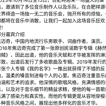
2023年10月14日至15日，合肥将迎来一场盛大的演
出，邀请到了多位音乐制作人以及乐队，在合肥祥源
世界缔造一场独一无二的音乐会，抛开所有的烦恼，
切都将在音乐中消散，让我们一起加入这场音乐狂欢
吧！
部分嘉宾介绍
焦迈奇，中国内地流行乐男歌手、词曲作者、演员。
2016年焦迈奇完成了第一张原创民谣数字专辑《赫
的贼》，因此出道，他的音乐天赋和才华被发挥的淋
尽致，出道后发行了多收歌曲及专辑。2019年发行
首张个人专辑《我的名字》一推出就获得了不错的反
响，温柔的嗓音刻进每个人的心里。焦迈奇注重音乐
内涵和艺术的追求。他深情的歌唱风格，充满情感的
达，以及对于音乐细节的精益求精，使他的每一首歌
充满了感染力和真实性。而他的专辑更是从容地穿梭
各种音乐风格之间，展现出他多样化的音乐才华。