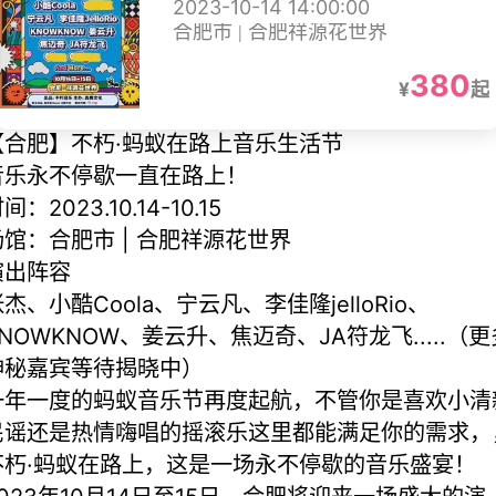
2023-10-14 14:00:00
合肥市 | 合肥祥源花世界
380
¥
起
【合肥】不朽·蚂蚁在路上音乐生活节
音乐永不停歇一直在路上！
间：2023.10.14-10.15
场馆：合肥市 | 合肥祥源花世界
演出阵容
杰、小酷Coola、宁云凡、李佳隆jelloRio、
NOWKNOW、姜云升、焦迈奇、JA符龙飞.....（更
神秘嘉宾等待揭晓中）
一年一度的蚂蚁音乐节再度起航，不管你是喜欢小清
民谣还是热情嗨唱的摇滚乐这里都能满足你的需求，
不朽·蚂蚁在路上，这是一场永不停歇的音乐盛宴！