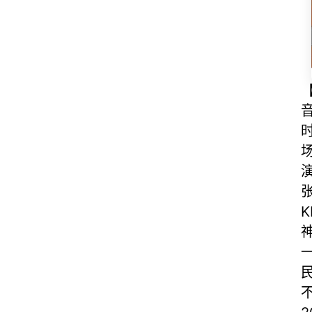
时
张
K