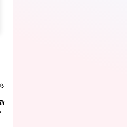
多
新
，