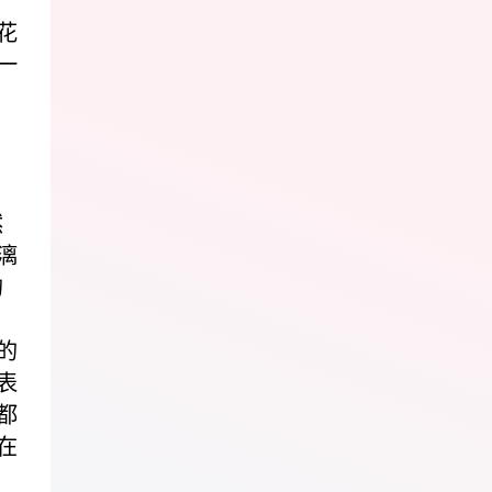
花
一
然
漓
的
的
表
都
在