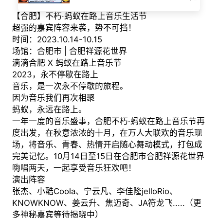
【合肥】不朽·蚂蚁在路上音乐生活节
超强的嘉宾阵容来袭，势不可挡！
时间：2023.10.14-10.15
场馆：合肥市 | 合肥祥源花世界
滴滴合肥 X 蚂蚁在路上音乐节
2023，永不停歇在路上
音乐，是一次永不停歇的旅程。
因为音乐我们再次相聚
蚂蚁，永远在路上。
一年一度的音乐盛事，合肥不朽·蚂蚁在路上音乐节再
度出发，在秋意浓浓的十月，在万人大联欢的音乐现
场，将音乐、青春、热情开启随心舞动模式，打包成
完美记忆。10月14日至15日在合肥市合肥祥源花世界
嗨唱两天，一起享受音乐狂欢吧！
演出阵容
张杰、小酷Coola、宁云凡、李佳隆jelloRio、
KNOWKNOW、姜云升、焦迈奇、JA符龙飞.....（更
多神秘嘉宾等待揭晓中）