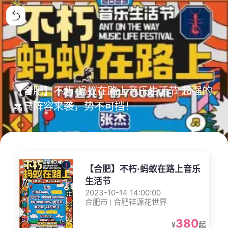
【合肥】不朽·蚂蚁在路上音乐生活节 超强的
嘉宾阵容来袭，势不可挡！
【合肥】不朽·蚂蚁在路上音乐
生活节
2023-10-14 14:00:00
合肥市 | 合肥祥源花世界
380
¥
起