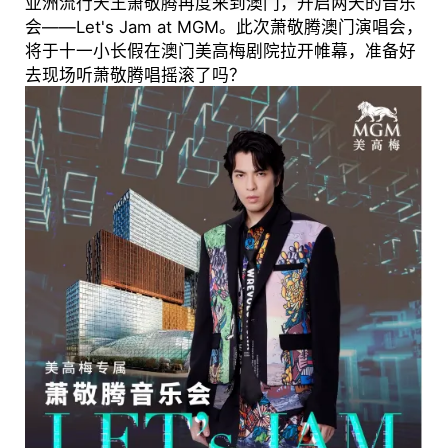
亚洲流行天王萧敬腾再度来到澳门，开启两天的音乐
会——Let's Jam at MGM。此次萧敬腾澳门演唱会，
将于十一小长假在澳门美高梅剧院拉开帷幕，准备好
去现场听萧敬腾唱摇滚了吗？