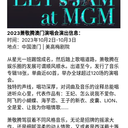
2023萧敬腾澳门演唱会演出信息：
时间：2023年10月2日-10月3日
地点：中国澳门 | 美高梅剧院
从星光一班踢馆成名，然后踏上歌唱道路，萧敬腾在
娱乐圈的发展可谓顺风顺水。出道至今，发行了音乐
专辑18张，单曲近60首，举办全球超过120场的演唱
会。
独特的声线，唱功深厚，对词曲及音乐的诠释总能唱
进听众心里，代表作品有：王妃、怎么说我不爱你、
阿飞的小蝴蝶、海芋恋、王子的新衣、皮囊、LION、
全是爱、让我为你唱情歌……
萧敬腾驾驭着不同风格音乐，无论是招牌的摇滚大
作，还是细腻温柔的动人情歌，又或者是西洋爵士等