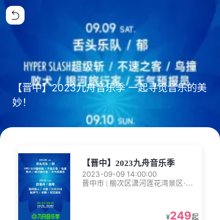
【晋中】2023九舟音乐季 一起寻觅音乐的美
妙！
【晋中】2023九舟音乐季
2023-09-09 14:00:00
晋中市 | 榆次区潇河莲花湾景区·莲
花湾体育公园
249
¥
起