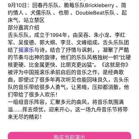
9月10日：回春丹乐队、脆莓乐队Brickleberry 、简
约情人 、犬儒乐队 、也朋 、DoubleBeat乐队 、起
床气、站立禁区
部分嘉宾介绍
舌头乐队，成立于1994年，由吴吞、朱小龙、李红
军、吴俊德、郭大纲、李旦、文峰组成。舌头乐队团
结了
摇滚乐
与诗，结合了抒情与讽刺，，凝聚了严酷
的节奏与出神的旋律，他们的乐队风格独树一帜“比硬
核更硬、比金属更快、比朋克更凶猛”。《这就是你》
被评为中国摇滚乐承前启后的音乐之作，是经典歌
曲，即使过了很多年再次听见也能回味良久，舌头乐
队的音乐带给很多人勇气，让黑暗，压抑都消散，他
们带给了很多人欢乐！
一组组音乐阵容，汇聚多元的曲风，将音乐氛围满
溢......挥去烦忧，迎来开心，这一场九舟音乐节将带
来无尽的精彩！
购买当前演出