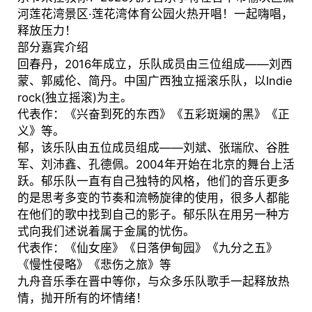
河莲花湾景区·莲花湾体育公园火热开唱！一起嗨唱，
释放压力！
部分嘉宾介绍
回春丹，2016年成立，乐队成员由三位组成——刘西
蒙、郭威伦、简丹。中国广西独立摇滚乐队，以Indie
rock(独立摇滚)为主。
代表作：《兴奋到死的东西》《五彩斑斓的黑》《正
义》等。
郁，该乐队由五位成员组成——刘斌、张瑞欣、谷胜
军、刘沛鑫、孔德佩。2004年开始在北京的舞台上活
跃。郁乐队一直有自己独特的风格，他们的音乐更多
的是思考多变的节奏和流畅旋律的使用，很多人都能
在他们的歌中找到自己的影子。郁乐队在用另一种方
式向我们述说着属于金属的忧伤。
代表作：《仙女座》《日落伊甸园》《九分之五》
《慢性侵略》《悲伤之旅》等
九舟音乐季在晋中等你，与众多乐队歌手一起释放热
情，抛开所有的坏情绪！