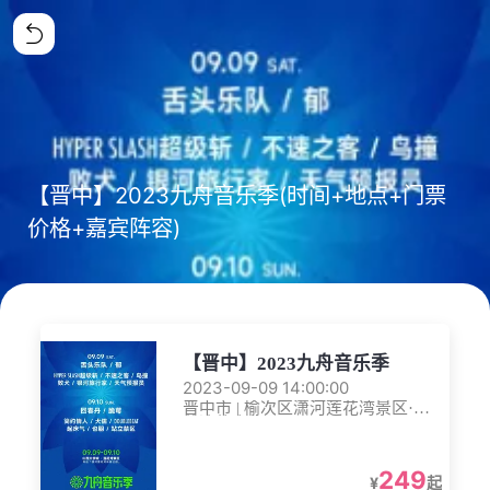
【晋中】2023九舟音乐季(时间+地点+门票
价格+嘉宾阵容)
【晋中】2023九舟音乐季
2023-09-09 14:00:00
晋中市 | 榆次区潇河莲花湾景区·莲
花湾体育公园
249
¥
起