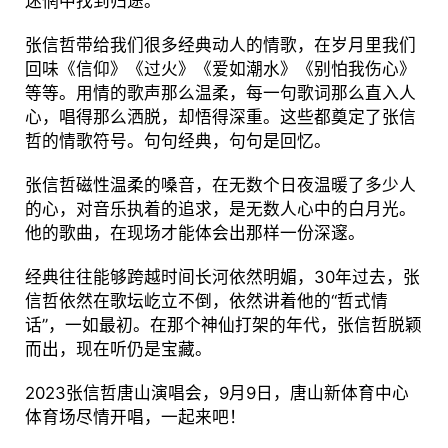
迷惘中找到归途。
张信哲带给我们很多经典动人的情歌，在岁月里我们
回味《信仰》《过火》《爱如潮水》《别怕我伤心》
等等。用情的歌声那么温柔，每一句歌词那么直入人
心，唱得那么洒脱，却悟得深重。这些都奠定了张信
哲的情歌符号。句句经典，句句是回忆。
张信哲磁性温柔的嗓音，在无数个日夜温暖了多少人
的心，对音乐执着的追求，是无数人心中的白月光。
他的歌曲，在现场才能体会出那样一份深邃。
经典往往能够跨越时间长河依然明媚，30年过去，张
信哲依然在歌坛屹立不倒，依然讲着他的“哲式情
话”，一如最初。在那个神仙打架的年代，张信哲脱颖
而出，现在听仍是宝藏。
2023张信哲唐山演唱会，9月9日，唐山新体育中心
体育场尽情开唱，一起来吧！