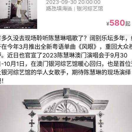
2023-09-30 20:00:00
路氹填海區 | 银河综艺馆
580
¥
起
有多久没去现场聆听陈慧琳唱歌了？阔别乐坛多年，
于在今年3月推出全新粤语单曲《风眼》，重回大众
野。近日也官宣了2023陈慧琳澳门演唱会于9月30
日-10月1日，在澳门银河综艺馆暖心回归，也是首位
上银河综艺馆的华人女歌手，期待陈慧琳的现场演绎
吧！