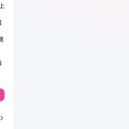
上
唱
跳
演