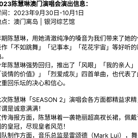
2023陈慧琳澳门演唱会演出信息：
间：2023年9月30日-10月1日
地点：澳门离岛 | 银河综艺馆
早期陈慧琳，用她清澈纯净的嗓音为我们带来了她的
表作「不如跳舞」「记事本」「花花宇宙」等好听的
曲。
今年陈慧琳强势回归，推出了「风眼」「我的亲人」
「谈情的价值》」「烈爱成灰」四首单曲，也代表了
次重回乐坛的决心和信心。
此次陈慧琳「SEASON 2」演唱会各方面都精益求精
可谓是诚意满满！
宣传海报方面，陈慧琳着一袭艳丽超高衩长裙，佩戴
制的皇冠，尽现皇者风范！
团队制作方面，音乐总监是雷颂德（Mark Lui），舞