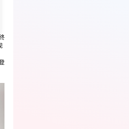
终
视
登