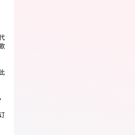
代
歌
此
，
订