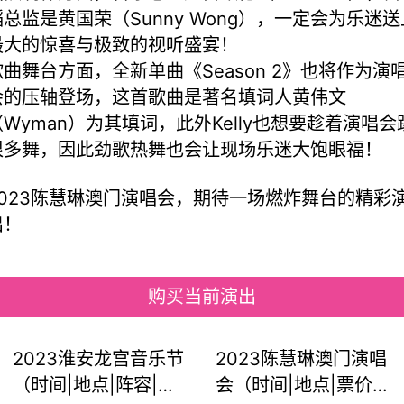
蹈总监是黄国荣（Sunny Wong），一定会为乐迷送
最大的惊喜与极致的视听盛宴！
歌曲舞台方面，全新单曲《Season 2》也将作为演
会的压轴登场，这首歌曲是著名填词人黄伟文
（Wyman）为其填词，此外Kelly也想要趁着演唱会
很多舞，因此劲歌热舞也会让现场乐迷大饱眼福！
2023陈慧琳澳门演唱会，期待一场燃炸舞台的精彩
出！
购买当前演出
2023淮安龙宫音乐节
2023陈慧琳澳门演唱
（时间|地点|阵容|票
会（时间|地点|票价|