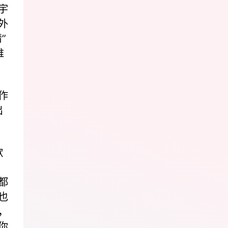
宇
外
”
维
作
出
歌
都
也
，
你