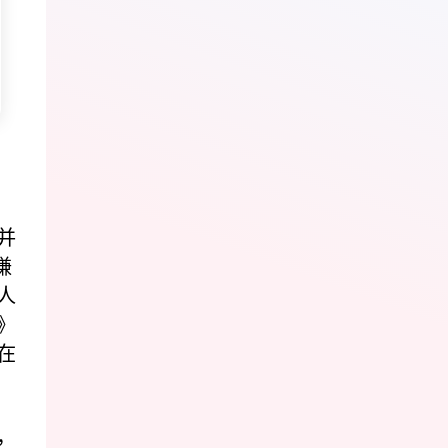
并
谦
人
》
在
，