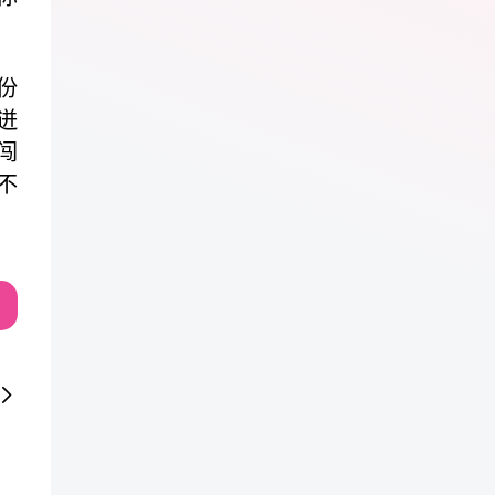
份
迸
闯
不