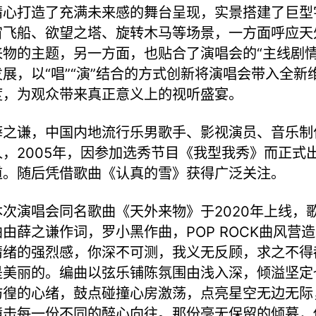
精心打造了充满未来感的舞台呈现，实景搭建了巨型
宙飞船、欲望之塔、旋转木马等场景，一方面呼应天
来物的主题，另一方面，也贴合了演唱会的“主线剧情
发展，以“唱”“演”结合的方式创新将演唱会带入全新
度，为观众带来真正意义上的视听盛宴。
薛之谦，中国内地流行乐男歌手、影视演员、音乐制
人，2005年，因参加选秀节目《我型我秀》而正式
道。随后凭借歌曲《认真的雪》获得广泛关注。
本次演唱会同名歌曲《天外来物》于2020年上线，
曲由薛之谦作词，罗小黑作曲，POP ROCK曲风营造
情绪的强烈感，你深不可测，我义无反顾，求之不得
是美丽的。编曲以弦乐铺陈氛围由浅入深，倾溢坚定
彷徨的心绪，鼓点碰撞心房激荡，点亮星空无边无际
撞击每一份不同的醉心向往。那份毫无保留的倾慕，