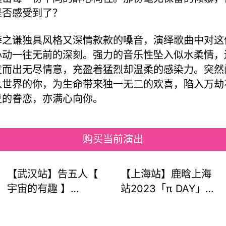
是否感受到了？
薛之谦独具风格又深情款款的嗓音，演绎歌曲中对这
心动一往无前的深刻。强力的音乐性坠入似水柔情，
发而出无尽情意，充盈着猛烈却温柔的感染力。突然
入世界的你，为生命带来独一无二的欢喜，陷入万劫
复的眷恋，亦满心向你。
购买当前演出
【武汉站】告五人【
【上海站】鹿晗上海
宇宙的有趣 】
站2023「π DAY」巡
AROUND THE NEW
演即将火热来袭！一
WORLD预售开启，在
起去现场为他打call