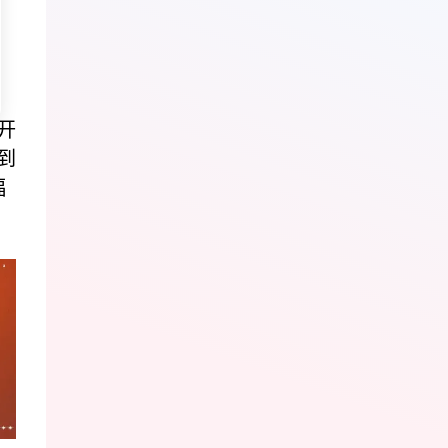
开
到
福