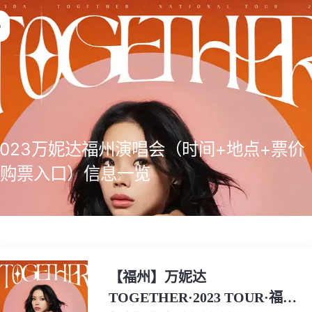
2023万妮达福州演唱会（时间+地点+票价
+购票入口）信息一览
【福州】万妮达
TOGETHER·2023 TOUR·福州