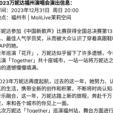
2023万妮达福州演唱会演出信息：
间：2023年12月31日 周日 20:00
点：福州市 | MoliLive茉莉空间
万妮达参加《中国新歌声》比赛获得全国总决赛第13
名、最佳人气学员奖，从而被大众认识了穿着高跟鞋
RAP的她。
去年巡演「花开」，万妮达似乎留下了许多遗憾，今
巡演「Together」共十座城市，一站一站将万妮达
前的遗憾慢慢填满。
2023年万妮达再度起航，过去的这一年，她努力、
真的生活，携带全新的创作和积累，不断将时尚认知
音乐融合，这一年，万妮达踏上新的旅程，奔赴千万
里，来和各个城市的你见上一面。
此次万妮达「Together」巡演福州站，舞台方面进