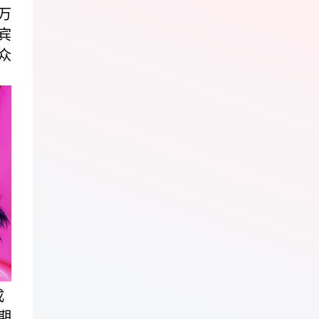
万
宾
众
成
期