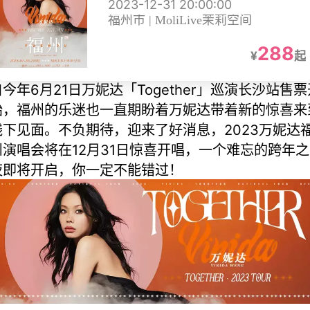
2023-12-31 20:00:00
站
福州市 | MoliLive茉莉空间
288
¥
起
自今年6月21日万妮达「Together」巡演长沙站售票
始，福州的乐迷也一直期盼着万妮达带着新的惊喜来
线下见面。不负期待，迎来了好消息，2023万妮达
州演唱会将在12月31日惊喜开唱，一个难忘的跨年之
夜即将开启，你一定不能错过！