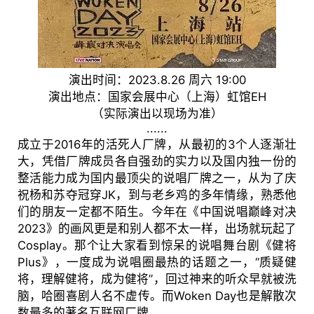
演出时间：2023.8.26 周六 19:00
演出地点：国家会展中心（上海）虹馆EH
（实际演出以现场为准）
......
成立于2016年的活死人厂牌，从最初的3个人逐渐壮
大，凭借厂牌成员各自强劲的实力以及国内独一份的
整活能力成为国内最顶尖的说唱厂牌之一，从为了庆
祝杨和苏夺冠穿JK，到与老乡鸡的多年情缘，熟悉他
们的朋友一定都不陌生。今年在《中国说唱巅峰对决
2023》的画风更是和别人都不太一样，出场就玩起了
Cosplay。那个让大家看到惊呆的说唱舞台剧《健将
Plus》，一度成为说唱圈最热的话题之一，“质疑健
将，理解健将，成为健将”，回过神来的听众早就被洗
脑，哈圈喜剧人名不虚传。而Woken Day也是解散次
数最多的著名互联网厂牌。