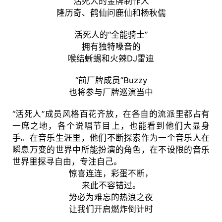
活死人的金牌制作人
隆历奇、鹤仙问鹿仙和杨秋儒
活死人的“全能骑士”
拥有独特嗓音的
喉结蜥蜴和火辣DJ雷迪
“前厂牌成员”Buzzy
也将参与厂牌巡演当中
“活死人”成员风格百花齐放，在各自的流派里都占有
一席之地，各个说唱节目上，也能看到他们大显身
手。在音乐生涯里，他们不断探索作为一个音乐人在
瞬息万变的世界中所能扮演的角色，在不设限的音乐
世界里探寻自由，专注自己。
惊喜连连，彩蛋不断，
来此不容错过。
势必为难忘的热浪之夜
让我们开启燃炸倒计时