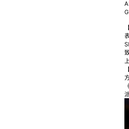
A
G
表