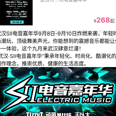
武汉市 | SII电音嘉年华
268
¥
起
武汉SⅡ电音嘉年华9月8日-9月10日炸燃来袭，年轻
尚潮玩、顶级舞美声光，你能想到的震撼音乐都能让
一一体验，这个九月来武汉肆意烂漫！
“武汉·SⅡ电音嘉年华”秉承年轻化、时尚化、酷潮化
制作理念，推崇优质、健康的生活态度。