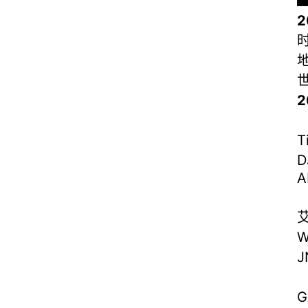
时
地
世
T
D
A
艾
W
J
G