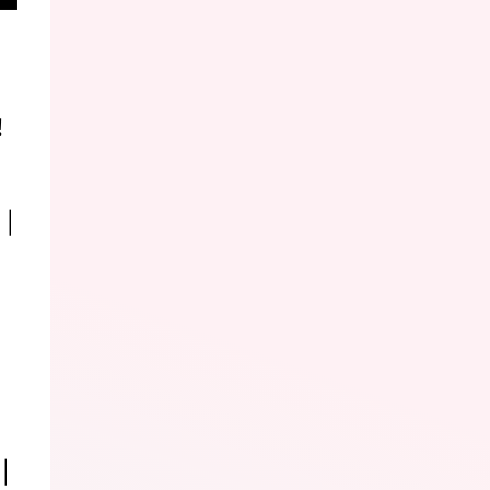
！
 |
|