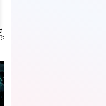
时
你
的