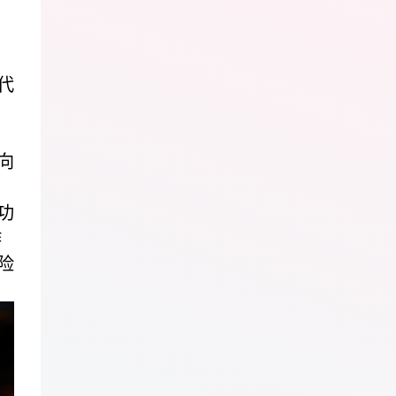
代
，
向
功
作
险