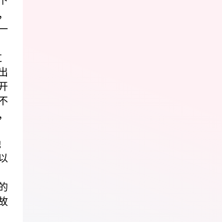
下
，
一
，
过
出
开
不
，
她
以
的
故