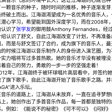
充满音乐气息的环境中长大，这让江海迦的心底也种
了一颗音乐的种子，随时时间的推移，种子逐渐发芽
最终破土而出。江海迦渴望成为一名优秀的音乐人，
直潜心学习，希望能到国外深度学习，而在2008年
她认识了
张学友
的御用鼓Anthony Fernandes，经
介绍认识了舒文，自此江海迦改变了计划，不再准备
国，而是与舒文签订了合约，成为旗下的音乐人，最
始的时候江海迦以音乐制作人的身份进入演艺圈，为
少实力唱将写过多首热歌。她的音乐才华没有被埋没
靠着自己的努力，勇敢的一步一步的坚强走着！
2012年，江海迦终于被环球唱片高层看中，并签约
做了旗下歌手，自此江海迦开始了音乐歌手之路。并
AGA”进入乐坛。
在音乐的道路上，江海迦从未放弃，一直在追寻梦想
路上，她创作出了多首音乐作品，每一首都是独特的
事。例如：《能说不的秘密》《可不可以》《问好》