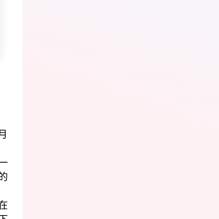
山
9月
最
一
的
在