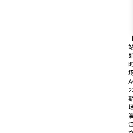
【
时
A