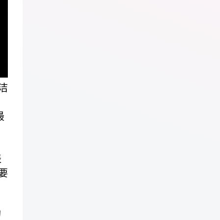
洁
最
表
要
的