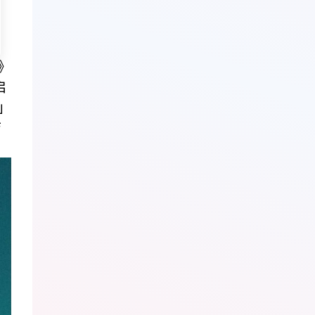
》
启
」
洁