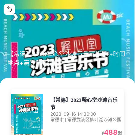
【常德】2023释心堂沙滩音乐节(门票+时间
地点+嘉宾阵容)
【常德】2023释心堂沙滩音乐
节
2023-09-16 14:30:00
常德市 | 常德武陵区柳叶湖沙滩公园
488
¥
起