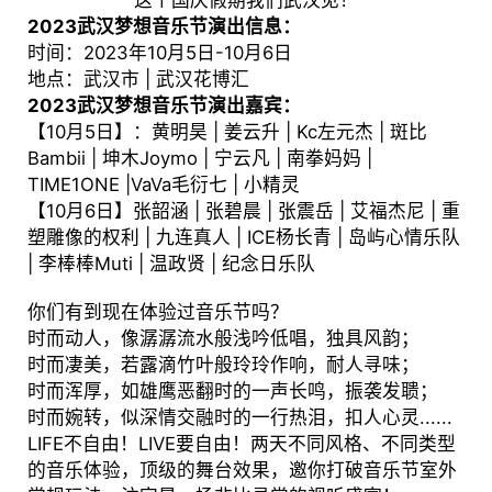
这个国庆假期我们武汉见！
2023武汉梦想音乐节演出信息：
时间：2023年10月5日-10月6日
地点：武汉市 | 武汉花博汇
2023武汉梦想音乐节演出嘉宾：
【10月5日】：黄明昊 | 姜云升 | Kc左元杰 | 斑比
Bambii | 坤木Joymo | 宁云凡 | 南拳妈妈 |
TIME1ONE |VaVa毛衍七 | 小精灵
【10月6日】张韶涵 | 张碧晨 | 张震岳 | 艾福杰尼 | 重
塑雕像的权利 | 九连真人 | ICE杨长青 | 岛屿心情乐队
| 李棒棒Muti | 温政贤 | 纪念日乐队
你们有到现在体验过音乐节吗？
时而动人，像潺潺流水般浅吟低唱，独具风韵；
时而凄美，若露滴竹叶般玲玲作响，耐人寻味；
时而浑厚，如雄鹰恶翻时的一声长鸣，振袭发聩；
时而婉转，似深情交融时的一行热泪，扣人心灵......
LIFE不自由！LIVE要自由！两天不同风格、不同类型
的音乐体验，顶级的舞台效果，邀你打破音乐节室外