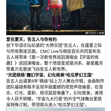
爱在夏天，告五人与你有约
创下华语乐坛纪录的“大势乐团”告五人，在盛夏之际
与所有歌迷见面，CMC Live与相信音乐共同宣布告
五人将带来《第一次新世界巡回演唱会【宇宙的有
趣】》巡回演唱会，整个场馆变成银河系、披星戴月
带着万名歌迷飞向告五人新世界。
“天团规格”魔幻宇宙、幻化绝美“哈瓜梦幻王国”
告五人出道第6年“跳级”站上万人舞台开唱，金曲制作
团队福禄寿联手呈现华丽震撼的视觉声效飨宴，在音
乐、灯光、雷射、视讯层层堆叠下，幻化绝美，美得
令人目不转睛，“宇宙九大行星”的升空气球舞台更是
采特殊订制，带领观众进入“哈瓜梦幻王国”。