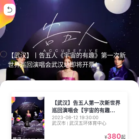
【武汉】丨告五人《宇宙的有趣》第一次新
世界巡回演唱会武汉站即将开票！
【武汉】告五人第一次新世界
巡回演唱会【宇宙的有趣
AROUND THE NEW
2023-08-12 19:30:00
武汉市 | 武汉五环体育中心
WORLD】-武汉站
380
¥
起