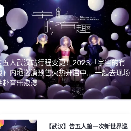
告五人武汉站行程变更！2023「宇宙的有
趣」内地巡演预售火热开启中....一起去现场
共赴音乐浪漫
【武汉】告五人第一次新世界巡