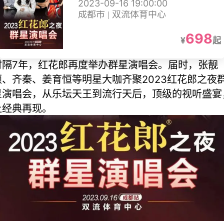
2023-09-16 19:00:00
成都市 | 双流体育中心
698
¥
起
时隔7年，红花郎再度举办群星演唱会。届时，张靓
颖、齐秦、姜育恒等明星大咖齐聚2023红花郎之夜
星演唱会，从乐坛天王到流行天后，顶级的视听盛宴
让经典再现。