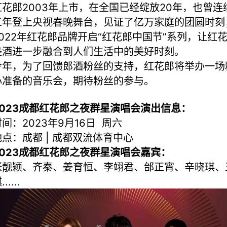
红花郎2003年上市，在全国已经绽放20年，也曾连
三年登上央视春晚舞台，见证了亿万家庭的团圆时刻
2022年红花郎品牌开启“红花郎中国节”系列，让红
美酒进一步融合到人们生活中的美好时刻。
今年，为了回馈郎酒粉丝的支持，红花郎将举办一场
心准备的音乐会，期待粉丝的参与。
2023成都红花郎之夜群星演唱会演出信息：
时间：2023年9月16日 周六
地点：成都 | 成都双流体育中心
2023成都红花郎之夜群星演唱会嘉宾：
张靓颖、齐秦、姜育恒、李翊君、邰正宵、辛晓琪、
.....