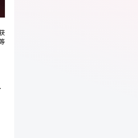
获
等
、
唱