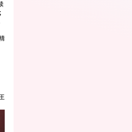
续
；
花
精
王