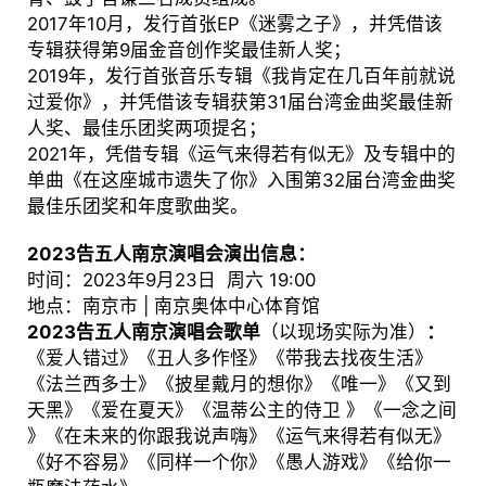
2017年10月，发行首张EP《迷雾之子》，并凭借该
专辑获得第9届金音创作奖最佳新人奖；
2019年，发行首张音乐专辑《我肯定在几百年前就说
过爱你》，并凭借该专辑获第31届台湾金曲奖最佳新
人奖、最佳乐团奖两项提名；
2021年，凭借专辑《运气来得若有似无》及专辑中的
单曲《在这座城市遗失了你》入围第32届台湾金曲奖
最佳乐团奖和年度歌曲奖。
2023告五人南京演唱会演出信息：
时间：2023年9月23日 周六 19:00
地点：南京市 | 南京奥体中心体育馆
2023告五人南京演唱会歌单
（以现场实际为准）
：
《爱人错过》《丑人多作怪》《带我去找夜生活》
《法兰西多士》《披星戴月的想你》《唯一》《又到
天黑》《爱在夏天》《温蒂公主的侍卫 》《一念之间
》《在未来的你跟我说声嗨》《运气来得若有似无》
《好不容易》《同样一个你》《愚人游戏》《给你一