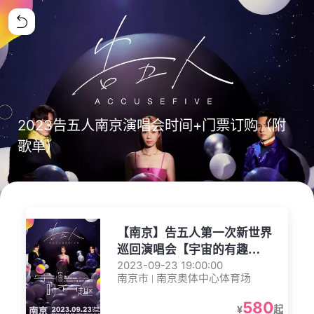
2023告五人南京演唱会时间+门票订购（附
歌单）
【南京】告五人第一次新世界
巡回演唱会【宇宙的有趣
AROUND THE NEW
2023-09-23 19:00:00
南京市 | 南京奥体中心体育场
WORLD】-南京站
580
¥
起