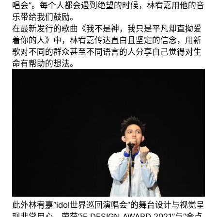
唱会”。每个人都会遇到绝望的时候，林宥嘉用他的音
乐带给我们鼓励。
在最新发行的歌曲《我不是神，我只是平凡却直拗爱
着你的人》中，林宥嘉传达直白且坚定的信念，用新
歌对不同的群众甚至不同语言的人分享自己觉得对生
命有帮助的想法。
此外林宥嘉“idol世界巡回演唱会”的舞台设计与视觉呈
现非常用心，荣获“iF DESIGN AWARD 2021”与“金点