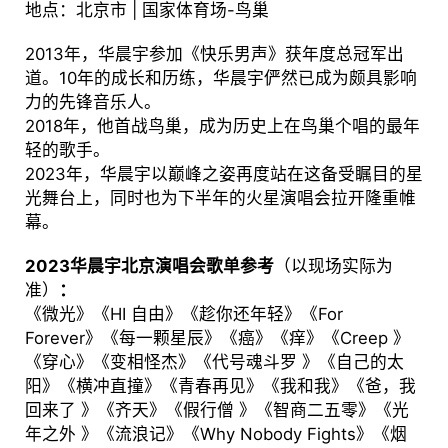
地点：北京市 | 国家体育场-鸟巢
2013年，华晨宇参加《快乐男声》获年度总冠军出
道。10年的成长和历练，华晨宇俨然已成为颇具影响
力的先锋音乐人。
2018年，他首战鸟巢，成为历史上在鸟巢个唱的最年
轻的歌手。
2023年，华晨宇以巅峰之姿再度站在这备受瞩目的星
光舞台上，同时也为下半年的火星演唱会拉开隆重帷
幕。
2023华晨宇北京演唱会歌单参考
（以现场实际为
准）
：
《微光》《HI 自由》《趁你还年轻》《For
Forever》《每一颗星辰》《癌》《痒》《Creep 》
《穿心》《变相怪杰》《代号魂斗罗 》《自己的太
阳》《横冲直撞》《青春再见》《我和我》《爸，我
回来了 》《齐天》《假行僧 》《智商二五零》《光
年之外 》《流浪记》《Why Nobody Fights》《烟