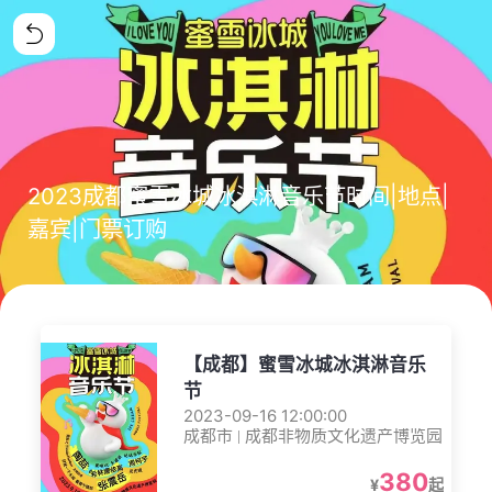
2023成都蜜雪冰城冰淇淋音乐节时间|地点|
嘉宾|门票订购
【成都】蜜雪冰城冰淇淋音乐
节
2023-09-16 12:00:00
成都市 | 成都非物质文化遗产博览园
380
¥
起