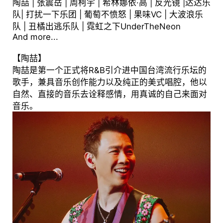
陶喆 | 张震岳 | 周柯宇 | 希林娜依·高 | 反光镜 |达达乐
队| 打扰一下乐团 | 葡萄不愤怒 | 果味VC | 大波浪乐
队 | 丑橘出逃乐队 | 霓虹之下UnderTheNeon
And more...
【陶喆】
陶喆是第一个正式将R&B引介进中国台湾流行乐坛的
歌手，兼具音乐创作能力以及纯正的美式唱腔，他以
自然、直接的音乐去诠释感情，用真诚的自己来面对
音乐。